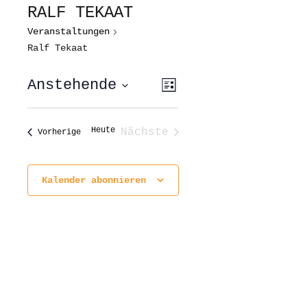
RALF TEKAAT
Veranstaltungen
Ralf Tekaat
ANSICHTEN-
VERANSTALTUNG
Anstehende
Liste
ANSICHTEN-
NAVIGATION
NAVIGATION
Datum
wählen.
Heute
Nächste
Veranstaltungen
Vorherige
Veranstaltungen
Kalender abonnieren