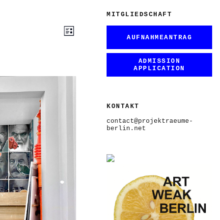
MITGLIEDSCHAFT
ANSICHTEN-
VERANSTALTUNG
Liste
ANSICHTEN-
NAVIGATION
AUFNAHMEANTRAG
NAVIGATION
ADMISSION
APPLICATION
KONTAKT
contact@projektraeume-
berlin.net