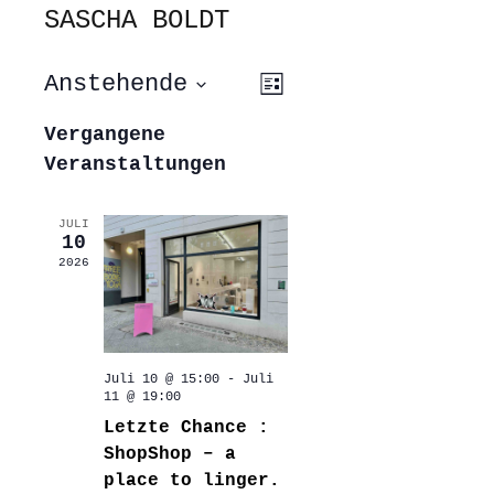
SASCHA BOLDT
ANSICHTEN-
VERANSTALTUNG
Anstehende
Liste
ANSICHTEN-
NAVIGATION
NAVIGATION
Datum
wählen.
Vergangene
Veranstaltungen
JULI
10
2026
Juli 10 @ 15:00
-
Juli
11 @ 19:00
Letzte Chance :
ShopShop – a
place to linger.