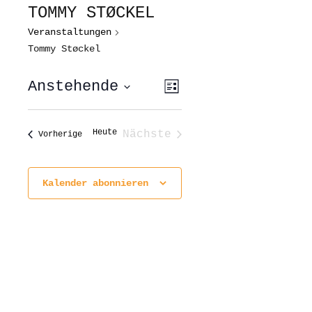
TOMMY STØCKEL
Veranstaltungen
Tommy Støckel
ANSICHTEN-
VERANSTALTUNG
Anstehende
Liste
ANSICHTEN-
NAVIGATION
NAVIGATION
Datum
wählen.
Heute
Nächste
Veranstaltungen
Vorherige
Veranstaltungen
Kalender abonnieren