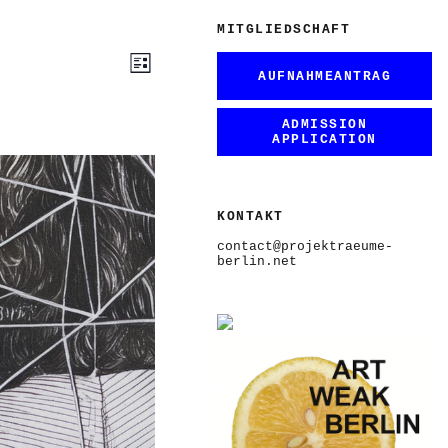
MITGLIEDSCHAFT
ANSICHTEN-
VERANSTALTUNG
Liste
ANSICHTEN-
NAVIGATION
AUFNAHMEANTRAG
NAVIGATION
ADMISSION
APPLICATION
KONTAKT
contact@projektraeume-
berlin.net