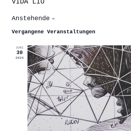
VIDA LIU
Anstehende
Datum
wählen.
Vergangene Veranstaltungen
JUNI
30
2024