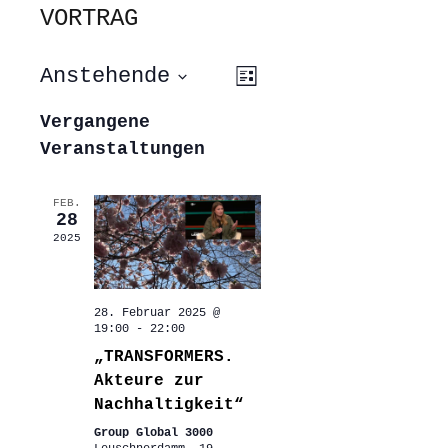
VORTRAG
ANSICHTEN-
VERANSTALTUNG
Anstehende
Liste
ANSICHTEN-
NAVIGATION
NAVIGATION
Datum
wählen.
Vergangene
Veranstaltungen
FEB.
28
2025
28. Februar 2025 @
19:00
-
22:00
„TRANSFORMERS.
Akteure zur
Nachhaltigkeit“
Group Global 3000