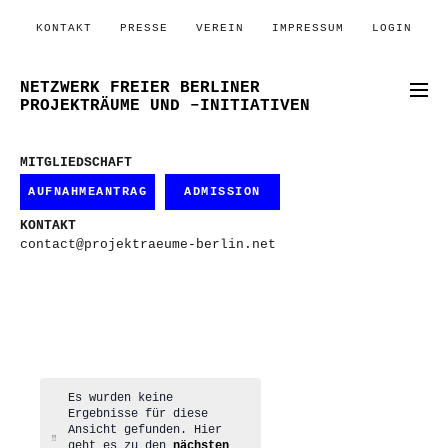
KONTAKT
PRESSE
VEREIN
IMPRESSUM
LOGIN
NETZWERK FREIER BERLINER
PROJEKTRÄUME UND –INITIATIVEN
MITGLIEDSCHAFT
AUFNAHMEANTRAG
ADMISSION
KONTAKT
contact@projektraeume-berlin.net
Es wurden keine
Ergebnisse für diese
Ansicht gefunden. Hier
Hinweis
geht es zu den
nächsten