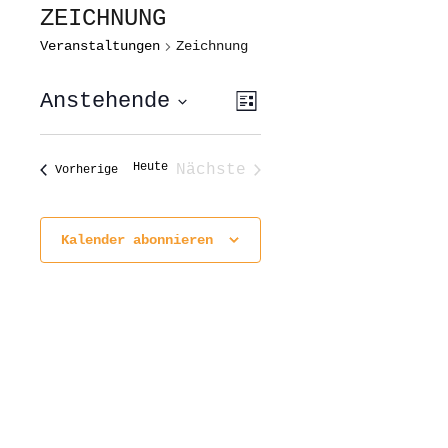
ZEICHNUNG
Veranstaltungen
Zeichnung
ANSICHTEN-
VERANSTALTUNG
Anstehende
Liste
ANSICHTEN-
NAVIGATION
NAVIGATION
Datum
wählen.
Heute
Nächste
Veranstaltungen
Vorherige
Veranstaltungen
Kalender abonnieren