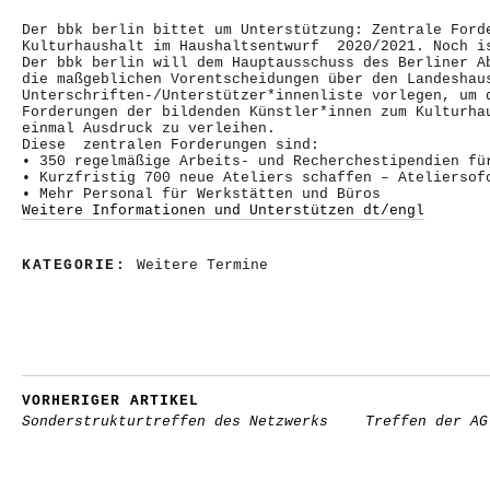
Der bbk berlin bittet um Unterstützung: Zentrale Ford
Kulturhaushalt im Haushaltsentwurf 2020/2021. Noch i
Der bbk berlin will dem Hauptausschuss des Berliner A
die maßgeblichen Vorentscheidungen über den Landeshau
Unterschriften-/Unterstützer*innenliste vorlegen, um 
Forderungen der bildenden Künstler*innen zum Kulturha
einmal Ausdruck zu verleihen.
Diese zentralen Forderungen sind:
• 350 regelmäßige Arbeits- und Recherchestipendien fü
• Kurzfristig 700 neue Ateliers schaffen – Ateliersof
• Mehr Personal für Werkstätten und Büros
Weitere Informationen und Unterstützen dt/engl
KATEGORIE:
Weitere Termine
VORHERIGER ARTIKEL
Sonderstrukturtreffen des Netzwerks
Treffen der AG