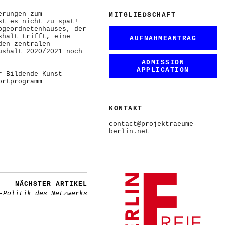
erungen zum
MITGLIEDSCHAFT
st es nicht zu spät!
bgeordnetenhauses, der
shalt trifft, eine
AUFNAHMEANTRAG
den zentralen
ushalt 2020/2021 noch
ADMISSION
APPLICATION
r Bildende Kunst
ortprogramm
KONTAKT
contact@projektraeume-
berlin.net
NÄCHSTER ARTIKEL
-Politik des Netzwerks