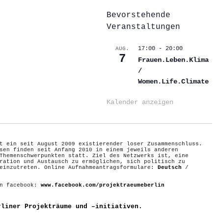
Bevorstehende
Veranstaltungen
17:00
-
20:00
AUG.
7
Frauen.Leben.Klima
/
Women.Life.Climate
Kalender anzeigen
t ein seit August 2009 existierender loser Zusammenschluss.
sen finden seit Anfang 2010 in einem jeweils anderen
Themenschwerpunkten statt. Ziel des Netzwerks ist, eine
ration und Austausch zu ermöglichen, sich politisch zu
 einzutreten. Online Aufnahmeantragsformulare:
Deutsch
/
on facebook:
www.facebook.com/projektraeumeberlin
rliner Projekträume und –initiativen.