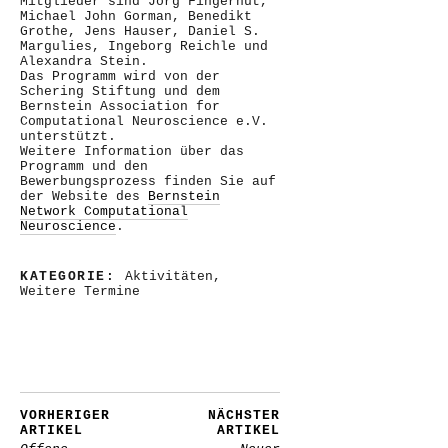
Mitglieder sind Jörg Fingerhut,
Michael John Gorman, Benedikt
Grothe, Jens Hauser, Daniel S.
Margulies, Ingeborg Reichle und
Alexandra Stein.
Das Programm wird von der
Schering Stiftung und dem
Bernstein Association for
Computational Neuroscience e.V.
unterstützt.
Weitere Information über das
Programm und den
Bewerbungsprozess finden Sie auf
der Website des
Bernstein
Network Computational
Neuroscience
.
KATEGORIE:
Aktivitäten
,
Weitere Termine
VORHERIGER
NÄCHSTER
ARTIKEL
ARTIKEL