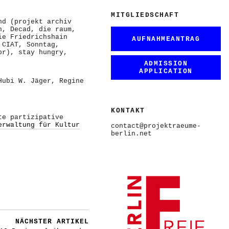
MITGLIEDSCHAFT
nd (projekt archiv
n, Decad, die raum,
ie Friedrichshain
AUFNAHMEANTRAG
 CIAT, Sonntag,
br), stay hungry,
ADMISSION
APPLICATION
Hubi W. Jäger, Regine
KONTAKT
te partizipative
erwaltung für Kultur
contact@projektraeume-
berlin.net
NÄCHSTER ARTIKEL