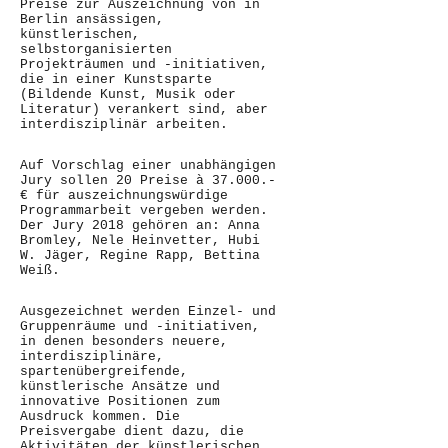
Preise zur Auszeichnung von in
Berlin ansässigen,
künstlerischen,
selbstorganisierten
Projekträumen und -initiativen,
die in einer Kunstsparte
(Bildende Kunst, Musik oder
Literatur) verankert sind, aber
interdisziplinär arbeiten.
Auf Vorschlag einer unabhängigen
Jury sollen 20 Preise à 37.000.-
€ für auszeichnungswürdige
Programmarbeit vergeben werden.
Der Jury 2018 gehören an: Anna
Bromley, Nele Heinvetter, Hubi
W. Jäger, Regine Rapp, Bettina
Weiß.
Ausgezeichnet werden Einzel- und
Gruppenräume und -initiativen,
in denen besonders neuere,
interdisziplinäre,
spartenübergreifende,
künstlerische Ansätze und
innovative Positionen zum
Ausdruck kommen. Die
Preisvergabe dient dazu, die
Aktivitäten der künstlerischen