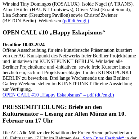
Wir sind Tiny Domingos (ROSALUX), Isolde Nagel (A TRANS),
Almut Hüfler (HAUNT frontviews), Oliver Möst (Errant Sound),
Lisa Schorm (Kreuzberg Pavillon) sowie Christof Zwiener
(BETON Berlin). Weiterlesen
(pdf dt./engl.)
OPEN CALL #10 „Happy Eskapismus“
Deadline 10.03.2024
Offene Ausschreibung für eine künstlerische Präsentation kuratiert
von der AG Kunstpunkt des Netzwerks freier Berliner Projekträume
und -initiativen im KUNSTPUNKT BERLIN. Wir laden alle
Berliner Projekträume und -initiativen, sowie freie Kurator: innen
herzlich ein, sich mit Projektvorschlägen für den KUNSTPUNKT
BERLIN zu bewerben. Drei lange Wochenende um das Berliner
Gallery Weekend stehen im KUNSTPUNKT für eine Ausstellung
zur Verfügung.
OPEN CALL #10 „Happy Eskapismus“ – pdf (dt./engl.)
PRESSEMITTEILUNG: Briefe an den
Kultursenator – Lesung zur Alten Münze am 10.
Februar um 17 Uhr
Die AG Alte Münze der Koalition der Freien Szene präsentiert am
10. Februar um 17 Uhr im Rahmen des
„Stop-Over-Festivals“
in der