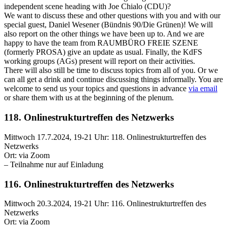
independent scene heading with Joe Chialo (CDU)?
We want to discuss these and other questions with you and with our
special guest, Daniel Wesener (Bündnis 90/Die Grünen)! We will
also report on the other things we have been up to. And we are
happy to have the team from RAUMBÜRO FREIE SZENE
(formerly PROSA) give an update as usual. Finally, the KdFS
working groups (AGs) present will report on their activities.
There will also still be time to discuss topics from all of you. Or we
can all get a drink and continue discussing things informally. You are
welcome to send us your topics and questions in advance
via email
or share them with us at the beginning of the plenum.
118. Onlinestrukturtreffen des Netzwerks
Mittwoch 17.7.2024, 19-21 Uhr: 118. Onlinestrukturtreffen des
Netzwerks
Ort: via Zoom
– Teilnahme nur auf Einladung
116. Onlinestrukturtreffen des Netzwerks
Mittwoch 20.3.2024, 19-21 Uhr: 116. Onlinestrukturtreffen des
Netzwerks
Ort: via Zoom