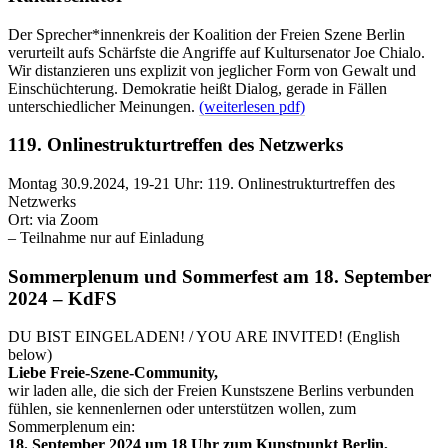
Der Sprecher*innenkreis der Koalition der Freien Szene Berlin
verurteilt aufs Schärfste die Angriffe auf Kultursenator Joe Chialo.
Wir distanzieren uns explizit von jeglicher Form von Gewalt und
Einschüchterung. Demokratie heißt Dialog, gerade in Fällen
unterschiedlicher Meinungen.
(weiterlesen pdf)
119. Onlinestrukturtreffen des Netzwerks
Montag 30.9.2024, 19-21 Uhr: 119. Onlinestrukturtreffen des
Netzwerks
Ort: via Zoom
– Teilnahme nur auf Einladung
Sommerplenum und Sommerfest am 18. September
2024 – KdFS
DU BIST EINGELADEN! / YOU ARE INVITED! (English
below)
Liebe Freie-Szene-Community,
wir laden alle, die sich der Freien Kunstszene Berlins verbunden
fühlen, sie kennenlernen oder unterstützen wollen, zum
Sommerplenum ein:
18. September 2024 um 18 Uhr zum Kunstpunkt Berlin,