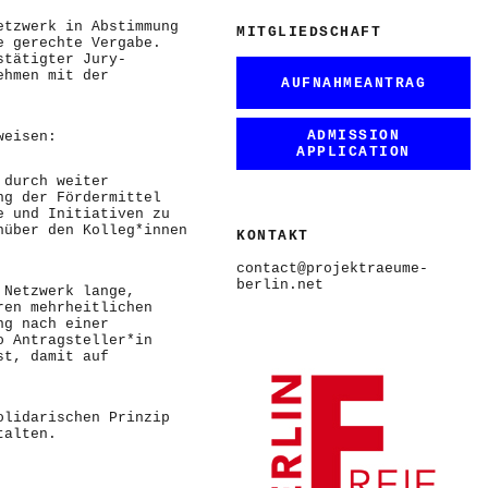
etzwerk in Abstimmung
MITGLIEDSCHAFT
e gerechte Vergabe.
stätigter Jury-
ehmen mit der
AUFNAHMEANTRAG
ADMISSION
weisen:
APPLICATION
 durch weiter
ng der Fördermittel
e und Initiativen zu
nüber den Kolleg*innen
KONTAKT
contact@projektraeume-
berlin.net
 Netzwerk lange,
ren mehrheitlichen
ng nach einer
o Antragsteller*in
st, damit auf
olidarischen Prinzip
talten.