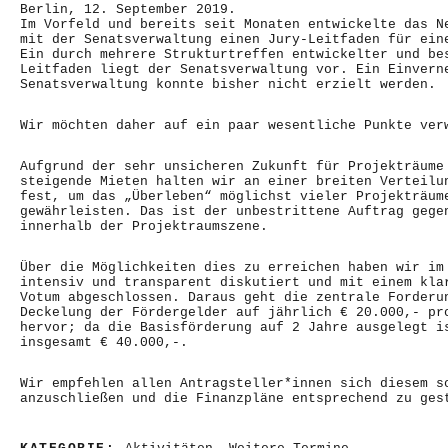
Berlin, 12. September 2019.
Im Vorfeld und bereits seit Monaten entwickelte das N
mit der Senatsverwaltung einen Jury-Leitfaden für ein
Ein durch mehrere Strukturtreffen entwickelter und be
Leitfaden liegt der Senatsverwaltung vor. Ein Einvern
Senatsverwaltung konnte bisher nicht erzielt werden.
Wir möchten daher auf ein paar wesentliche Punkte ver
Aufgrund der sehr unsicheren Zukunft für Projekträume
steigende Mieten halten wir an einer breiten Verteilu
fest, um das „Überleben“ möglichst vieler Projekträum
gewährleisten. Das ist der unbestrittene Auftrag gege
innerhalb der Projektraumszene.
Über die Möglichkeiten dies zu erreichen haben wir im
intensiv und transparent diskutiert und mit einem kla
Votum abgeschlossen. Daraus geht die zentrale Forderu
Deckelung der Fördergelder auf jährlich € 20.000,- pr
hervor; da die Basisförderung auf 2 Jahre ausgelegt i
insgesamt € 40.000,-.
Wir empfehlen allen Antragsteller*innen sich diesem s
anzuschließen und die Finanzpläne entsprechend zu ges