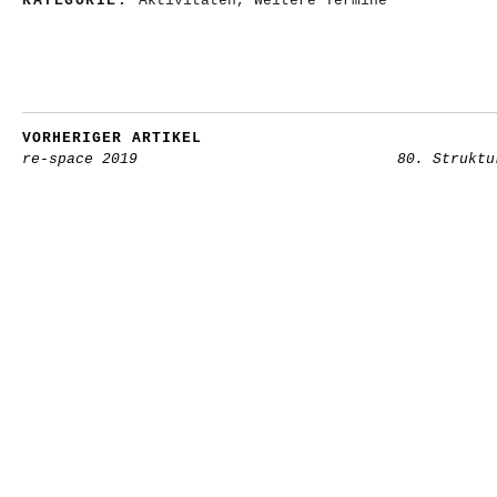
KATEGORIE:
Aktivitäten
,
Weitere Termine
VORHERIGER ARTIKEL
re-space 2019
80. Struktu