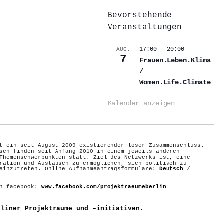
Bevorstehende
Veranstaltungen
17:00
-
20:00
AUG.
7
Frauen.Leben.Klima
/
Women.Life.Climate
Kalender anzeigen
t ein seit August 2009 existierender loser Zusammenschluss.
sen finden seit Anfang 2010 in einem jeweils anderen
Themenschwerpunkten statt. Ziel des Netzwerks ist, eine
ration und Austausch zu ermöglichen, sich politisch zu
 einzutreten. Online Aufnahmeantragsformulare:
Deutsch
/
on facebook:
www.facebook.com/projektraeumeberlin
rliner Projekträume und –initiativen.