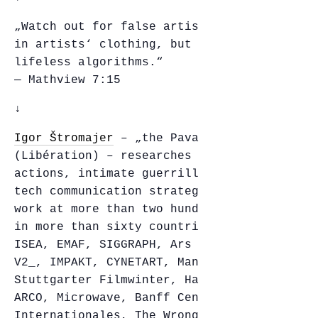
„Watch out for false artists. They come to
in artists‘ clothing, but inwardly they ar
lifeless algorithms.“
— Mathview 7:15
↓
Igor Štromajer
– „the Pavarotti of HTML“
(Libération) – researches tactical emotion
actions, intimate guerrilla, and traumatic
tech communication strategies. He has show
work at more than two hundred fifty exhibi
in more than sixty countries (transmediale
ISEA, EMAF, SIGGRAPH, Ars Electronica Futu
V2_, IMPAKT, CYNETART, Manifesta, FILE,
Stuttgarter Filmwinter, Hamburg Kunsthalle
ARCO, Microwave, Banff Centre, Les Rencont
Internationales, The Wrong – New Digital A