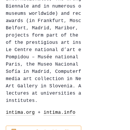
Biennale and in numerous other galleries a
museums worldwide) and received a number o
awards (in Frankfurt, Moscow, Hamburg, Dre
Belfort, Madrid, Maribor, Podgorica). His
projects form part of the permanent collec
of the prestigious art institutions, among
Le Centre national d’art et de Culture Geo
Pompidou – Musée national d’art moderne in
Paris, the Museo Nacional Centro de Arte R
Sofía in Madrid, Computerfinearts – net an
media art collection in New York, and Mari
Art Gallery in Slovenia. As a guest artist
lectures at universities and contemporary 
institutes.
intima.org
+
intima.info