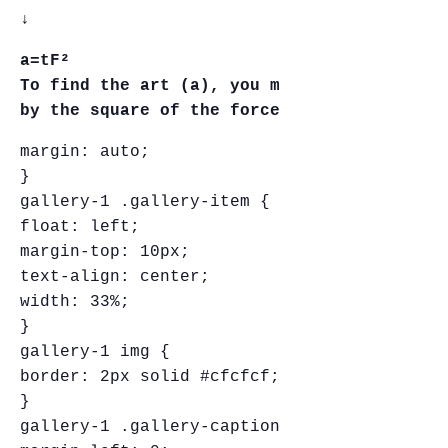
↓
a=tF²
To find the art (a), you multiply the time
by the square of the force (F²).
margin: auto;
}
gallery-1 .gallery-item {
float: left;
margin-top: 10px;
text-align: center;
width: 33%;
}
gallery-1 img {
border: 2px solid #cfcfcf;
}
gallery-1 .gallery-caption {