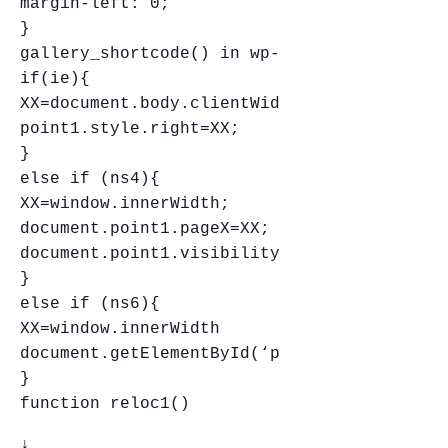
margin-left: 0;
}
gallery_shortcode() in wp-includes/media/
if(ie){
XX=document.body.clientWidth;
point1.style.right=XX;
}
else if (ns4){
XX=window.innerWidth;
document.point1.pageX=XX;
document.point1.visibility=”hidden”;
}
else if (ns6){
XX=window.innerWidth
document.getElementById(‘point1’).style.ri
}
function reloc1()
↓