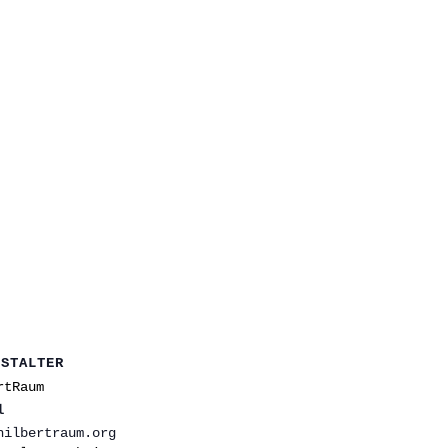
NSTALTER
rtRaum
l
hilbertraum.org