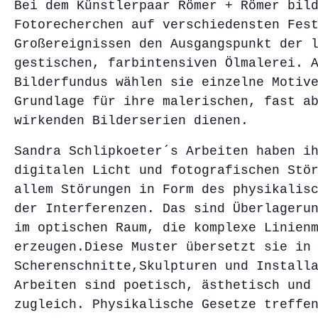
Bei dem Künstlerpaar Römer + Römer bil
Fotorecherchen auf verschiedensten Fes
Großereignissen den Ausgangspunkt der 
gestischen, farbintensiven Ölmalerei. 
Bilderfundus wählen sie einzelne Motiv
Grundlage für ihre malerischen, fast a
wirkenden Bilderserien dienen.
Sandra Schlipkoeter´s Arbeiten haben i
digitalen Licht und fotografischen Stö
allem Störungen in Form des physikalis
der Interferenzen. Das sind Überlageru
im optischen Raum, die komplexe Linien
erzeugen.Diese Muster übersetzt sie in
Scherenschnitte,Skulpturen und Install
Arbeiten sind poetisch, ästhetisch und
zugleich. Physikalische Gesetze treffe