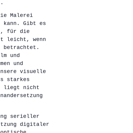
r.
wie Malerei
n kann. Gibt es
m, für die
lt leicht, wenn
r betrachtet.
ilm und
rmen und
unsere visuelle
ls starkes
, liegt nicht
inandersetzung
ung serieller
utzung digitaler
 optische