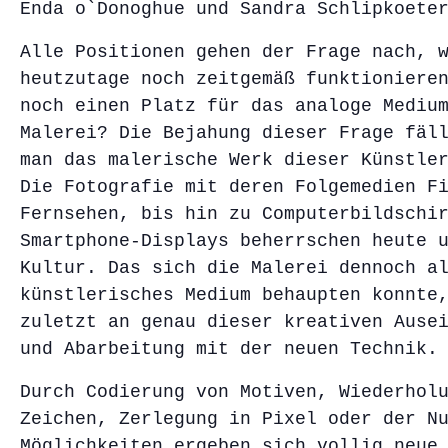
Enda o`Donoghue und Sandra Schlipkoete
Alle Positionen gehen der Frage nach, 
heutzutage noch zeitgemäß funktioniere
noch einen Platz für das analoge Mediu
Malerei? Die Bejahung dieser Frage fäl
man das malerische Werk dieser Künstle
Die Fotografie mit deren Folgemedien F
Fernsehen, bis hin zu Computerbildschi
Smartphone-Displays beherrschen heute 
Kultur. Das sich die Malerei dennoch a
künstlerisches Medium behaupten konnte
zuletzt an genau dieser kreativen Ause
und Abarbeitung mit der neuen Technik.
Durch Codierung von Motiven, Wiederhol
Zeichen, Zerlegung in Pixel oder der N
Möglichkeiten ergeben sich vollig neue