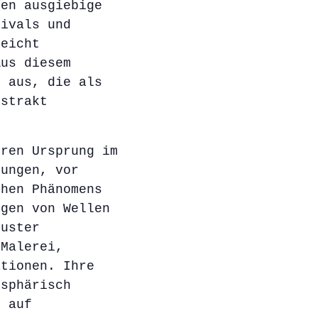
den ausgiebige
tivals und
leicht
Aus diesem
e aus, die als
bstrakt
hren Ursprung im
rungen, vor
chen Phänomens
ngen von Wellen
muster
 Malerei,
ationen. Ihre
 sphärisch
n auf