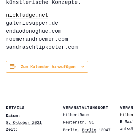
künstlerische Konzepte.
nickfudge.net
galeriesupper.de
endaodonoghue.com
roemerandroemer.com
sandraschlipkoeter.com
Zum Kalender hinzufügen
DETAILS
VERANSTALTUNGSORT
VERA
HilbertRaum
Hilbe
Datum:
E-Mai
Reuterstr. 31
8. Oktober 2021
info@
Zeit:
Berlin
,
Berlin
12047