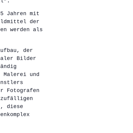
al“.
25 Jahren mit
ildmittel der
ren werden als
Aufbau, der
taler Bilder
ändig
r Malerei und
̈nstlers
er Fotografen
zufälligen
t, diese
menkomplex