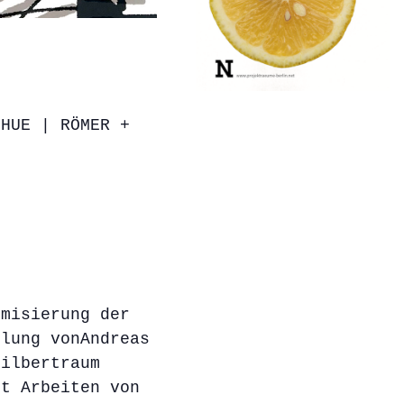
GHUE | RÖMER +
omisierung der
llung vonAndreas
Hilbertraum
it Arbeiten von