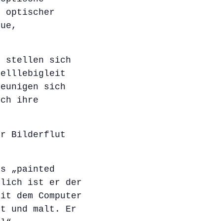
r optischer
eue,
h stellen sich
nelllebigleit
leunigen sich
rch ihre
er Bilderflut
ls „painted
hlich ist er der
mit dem Computer
rt und malt. Er