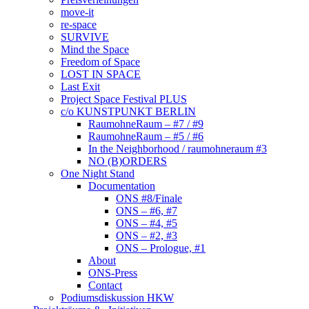
move-it
re-space
SURVIVE
Mind the Space
Freedom of Space
LOST IN SPACE
Last Exit
Project Space Festival PLUS
c/o KUNSTPUNKT BERLIN
RaumohneRaum – #7 / #9
RaumohneRaum – #5 / #6
In the Neighborhood / raumohneraum #3
NO (B)ORDERS
One Night Stand
Documentation
ONS #8/Finale
ONS – #6, #7
ONS – #4, #5
ONS – #2, #3
ONS – Prologue, #1
About
ONS-Press
Contact
Podiumsdiskussion HKW