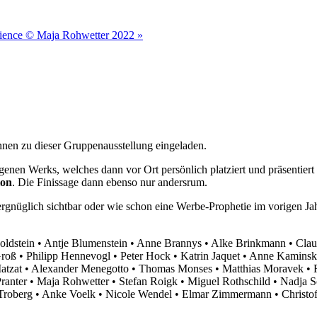
erience © Maja Rohwetter 2022
»
nen zu dieser Gruppenausstellung eingeladen.
igenen Werks, welches dann vor Ort persönlich platziert und präsentier
ion
. Die Finissage dann ebenso nur andersrum.
nüglich sichtbar oder wie schon eine Werbe-Prophetie im vorigen Jahr
ldstein • Antje Blumenstein • Anne Brannys • Alke Brinkmann • Clau
roß • Philipp Hennevogl • Peter Hock • Katrin Jaquet • Anne Kaminsk
 Matzat • Alexander Menegotto • Thomas Monses • Matthias Moravek • 
 Pranter • Maja Rohwetter • Stefan Roigk • Miguel Rothschild • Nadja
s Troberg • Anke Voelk • Nicole Wendel • Elmar Zimmermann • Christo