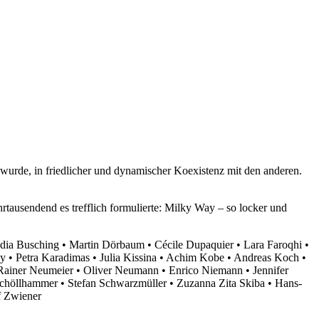
t wurde, in friedlicher und dynamischer Koexistenz mit den anderen.
tausendend es trefflich formulierte: Milky Way – so locker und
dia Busching • Martin Dörbaum • Cécile Dupaquier • Lara Faroqhi •
y • Petra Karadimas • Julia Kissina • Achim Kobe • Andreas Koch •
Rainer Neumeier • Oliver Neumann • Enrico Niemann • Jennifer
 Schöllhammer • Stefan Schwarzmüller • Zuzanna Zita Skiba • Hans-
f Zwiener