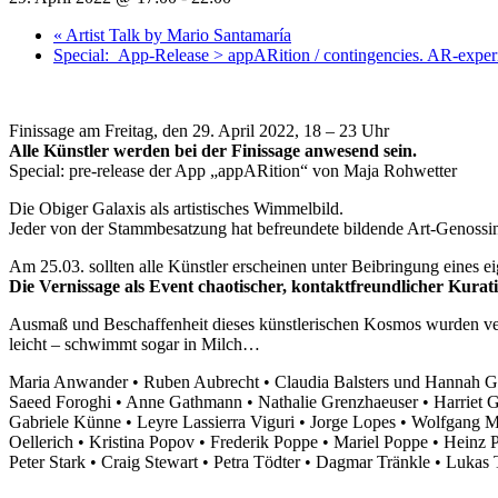
«
Artist Talk by Mario Santamaría
Special: App-Release > appARition / contingencies. AR-exp
Finissage am Freitag, den 29. April 2022, 18 – 23 Uhr
Alle Künstler werden bei der Finissage anwesend sein.
Special: pre-release der App „appARition“ von Maja Rohwetter
Die Obiger Galaxis als artistisches Wimmelbild.
Jeder von der Stammbesatzung hat befreundete bildende Art-Genossin
Am 25.03. sollten alle Künstler erscheinen unter Beibringung eines e
Die Vernissage als Event chaotischer, kontaktfreundlicher Kurat
Ausmaß und Beschaffenheit dieses künstlerischen Kosmos wurden verg
leicht – schwimmt sogar in Milch…
Maria Anwander • Ruben Aubrecht • Claudia Balsters und Hannah Go
Saeed Foroghi • Anne Gathmann • Nathalie Grenzhaeuser • Harriet G
Gabriele Künne • Leyre Lassierra Viguri • Jorge Lopes • Wolfgang
Oellerich • Kristina Popov • Frederik Poppe • Mariel Poppe • Heinz
Peter Stark • Craig Stewart • Petra Tödter • Dagmar Tränkle • Luka