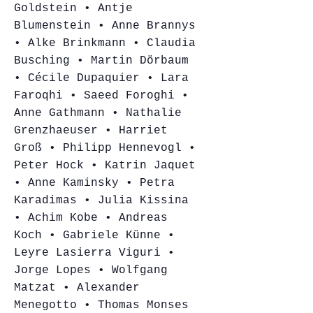
Goldstein • Antje
Blumenstein • Anne Brannys
• Alke Brinkmann • Claudia
Busching • Martin Dörbaum
• Cécile Dupaquier • Lara
Faroqhi • Saeed Foroghi •
Anne Gathmann • Nathalie
Grenzhaeuser • Harriet
Groß • Philipp Hennevogl •
Peter Hock • Katrin Jaquet
• Anne Kaminsky • Petra
Karadimas • Julia Kissina
• Achim Kobe • Andreas
Koch • Gabriele Künne •
Leyre Lasierra Viguri •
Jorge Lopes • Wolfgang
Matzat • Alexander
Menegotto • Thomas Monses