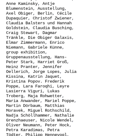
Anne Kaminsky
,
Antje
Blumenstein
,
Ausstellung
,
Axel Obiger
,
Berlin
,
Cécile
Dupaquier
,
Christof Zwiener
,
Claudia Balsters und Hannah
Goldstein
,
Claudia Busching
,
Craig Stewart
,
Dagmar
Tränkle
,
Die Obiger Galaxis
,
Elmar Zimmermann
,
Enrico
Niemann
,
Gabriele Künne
,
group exhibition
,
Gruppenausstellung
,
Hans-
Peter Stark
,
Harriet Groß
,
Heinz Pranter
,
Jennifer
Oellerich
,
Jorge Lopes
,
Julia
Kissina
,
Katrin Jaquet
,
Kristina Popov. Frederik
Poppe
,
Lara Faroqhi
,
Leyre
Lasierra Viguri
,
Lukas
Troberg
,
Maja Rohwetter
,
Maria Anwander
,
Mariel Poppe
,
Martin Dörbaum
,
Matthias
Moravek
,
Miguel Rothschild
,
Nadja Schöllhammer
,
Nathalie
Grenzhaeuser
,
Nicole Wendel
,
Oliver Neumann
,
Peter Hock
,
Petra Karadimas
,
Petra
Tödter
,
Philipp Hennevogl
,