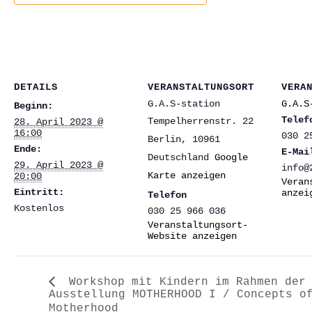
DETAILS
VERANSTALTUNGSORT
VERA
G.A.S-station
G.A.S
Beginn:
Telef
Tempelherrenstr. 22
28. April 2023 @
16:00
030 2
Berlin
,
10961
Ende:
E-Mai
Deutschland
Google
29. April 2023 @
info@
Karte anzeigen
20:00
Veran
Eintritt:
anzei
Telefon
Kostenlos
030 25 966 036
Veranstaltungsort-
Website anzeigen
Workshop mit Kindern im Rahmen der
Ausstellung MOTHERHOOD I / Concepts o
Motherhood