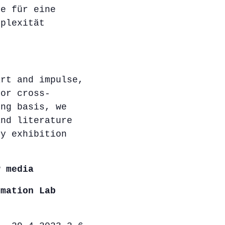
ge für eine
mplexität
rt and impulse,
for cross-
ing basis, we
and literature
ry exhibition
w media
rmation Lab