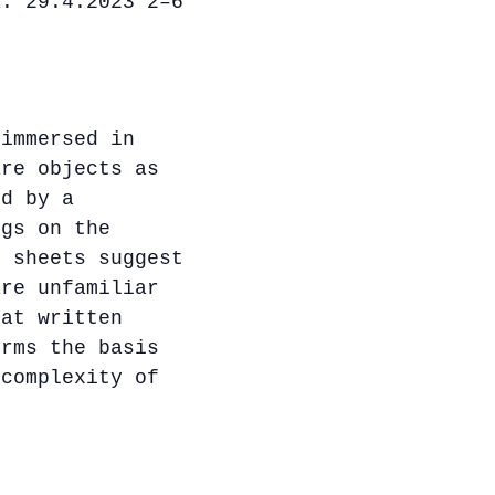
a. 29.4.2023 2–6
3
 immersed in
are objects as
ed by a
ngs on the
r sheets suggest
are unfamiliar
hat written
orms the basis
 complexity of