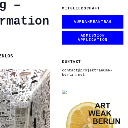
g –
MITGLIEDSCHAFT
rmation
AUFNAHMEANTRAG
ADMISSION
APPLICATION
ENLOS
KONTAKT
contact@projektraeume-
berlin.net