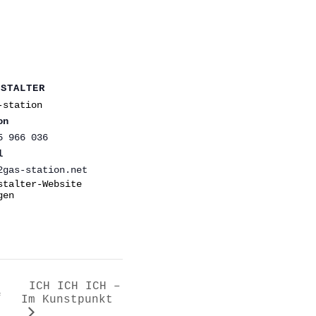
NSTALTER
-station
on
5 966 036
l
2gas-station.net
stalter-Website
gen
ICH ICH ICH –
f
Im Kunstpunkt