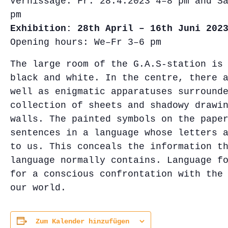
Vernissage: Fr. 28.4.2023 4–8 pm and S
pm
Exhibition: 28th April – 16th Juni 202
Opening hours: We–Fr 3–6 pm
The large room of the G.A.S-station is
black and white. In the centre, there 
well as enigmatic apparatuses surround
collection of sheets and shadowy drawi
walls. The painted symbols on the pape
sentences in a language whose letters 
to us. This conceals the information t
language normally contains. Language f
for a conscious confrontation with the
our world.
Zum Kalender hinzufügen