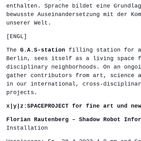
enthalten. Sprache bildet eine Grundla
bewusste Auseinandersetzung mit der Ko
unserer Welt.
[ENGL]
The
G.A.S-station
filling station for a
Berlin, sees itself as a living space 
disciplinary neighborhoods. On an ongo
gather contributors from art, science 
in our international, cross-disciplina
projects.
x|y|z:SPACEPROJECT for fine art und ne
Florian Rautenberg – Shadow Robot Info
Installation