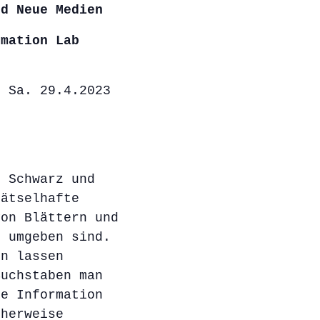
nd Neue Medien
rmation Lab
d Sa. 29.4.2023
n Schwarz und
rätselhafte
von Blättern und
n umgeben sind.
en lassen
Buchstaben man
he Information
cherweise