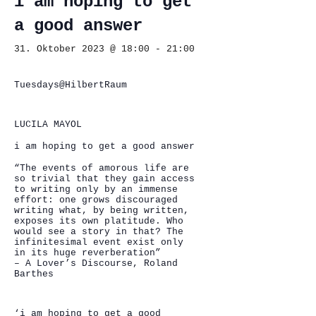
i am hoping to get
a good answer
31. Oktober 2023 @ 18:00
-
21:00
Tuesdays@HilbertRaum
LUCILA MAYOL
i am hoping to get a good answer
“The events of amorous life are
so trivial that they gain access
to writing only by an immense
effort: one grows discouraged
writing what, by being written,
exposes its own platitude. Who
would see a story in that? The
infinitesimal event exist only
in its huge reverberation”
– A Lover’s Discourse, Roland
Barthes
‘i am hoping to get a good