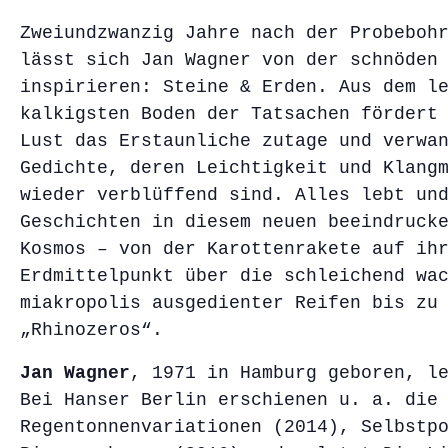
Zweiundzwanzig Jahre nach der Probeboh
lässt sich Jan Wagner von der schnöden
inspirieren: Steine & Erden. Aus dem l
kalkigsten Boden der Tatsachen fördert
Lust das Erstaunliche zutage und verwa
Gedichte, deren Leichtigkeit und Klang
wieder verblüffend sind. Alles lebt un
Geschichten in diesem neuen beeindruck
Kosmos – von der Karottenrakete auf ih
Erdmittelpunkt über die schleichend wa
miakropolis ausgedienter Reifen bis zu
„Rhinozeros“.
Jan Wagner
, 1971 in Hamburg geboren, l
Bei Hanser Berlin erschienen u. a. die
Regentonnenvariationen (2014), Selbstp