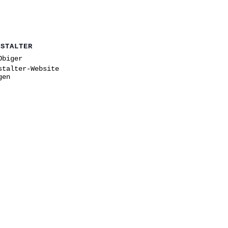
NSTALTER
Obiger
stalter-Website
gen