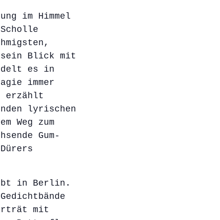
rung im Himmel
 Scholle
ehmigsten,
 sein Blick mit
ndelt es in
magie immer
d erzählt
enden lyrischen
rem Weg zum
chsende Gum-
 Dürers
ebt in Berlin.
 Gedichtbände
orträt mit