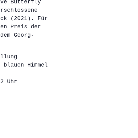
ive Butterfly
erschlossene
ick (2021). Für
den Preis der
 dem Georg-
ellung
m blauen Himmel
22 Uhr