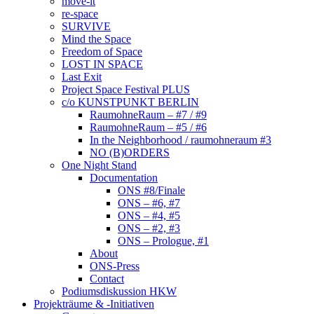
move-it
re-space
SURVIVE
Mind the Space
Freedom of Space
LOST IN SPACE
Last Exit
Project Space Festival PLUS
c/o KUNSTPUNKT BERLIN
RaumohneRaum – #7 / #9
RaumohneRaum – #5 / #6
In the Neighborhood / raumohneraum #3
NO (B)ORDERS
One Night Stand
Documentation
ONS #8/Finale
ONS – #6, #7
ONS – #4, #5
ONS – #2, #3
ONS – Prologue, #1
About
ONS-Press
Contact
Podiumsdiskussion HKW
Projekträume & -Initiativen