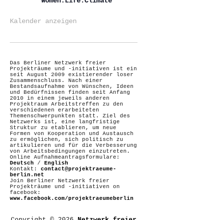
Women.Life.Climate
Kalender anzeigen
Das Berliner Netzwerk freier
Projekträume und -initiativen ist ein
seit August 2009 existierender loser
Zusammenschluss. Nach einer
Bestandsaufnahme von Wünschen, Ideen
und Bedürfnissen finden seit Anfang
2010 in einem jeweils anderen
Projektraum Arbeitstreffen zu den
verschiedenen erarbeiteten
Themenschwerpunkten statt. Ziel des
Netzwerks ist, eine langfristige
Struktur zu etablieren, um neue
Formen von Kooperation und Austausch
zu ermöglichen, sich politisch zu
artikulieren und für die Verbesserung
von Arbeitsbedingungen einzutreten.
Online Aufnahmeantragsformulare:
Deutsch
/
English
Kontakt:
contact@projektraeume-
berlin.net
Join Berliner Netzwerk freier
Projekträume und -initiativen on
facebook:
www.facebook.com/projektraeumeberlin
Copyright © 2026
Netzwerk freier