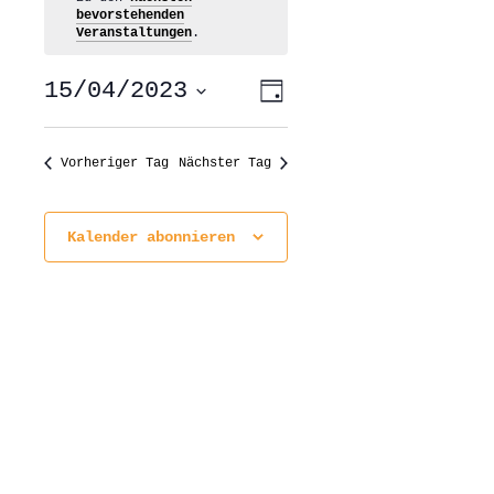
bevorstehenden
Veranstaltungen
.
ANSICHTEN-
VERANSTALTUNG
15/04/2023
Tag
ANSICHTEN-
NAVIGATION
NAVIGATION
Datum
wählen.
Vorheriger Tag
Nächster Tag
Kalender abonnieren