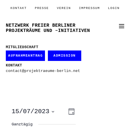
KONTAKT
PRESSE
VEREIN
IMPRESSUM
LOGIN
NETZWERK FREIER BERLINER
PROJEKTRÄUME UND –INITIATIVEN
MITGLIEDSCHAFT
AUFNAHMEANTRAG
ADMISSION
KONTAKT
contact@projektraeume-berlin.net
ANSICHTEN-
VERANSTALTUNG
15/07/2023
Tag
ANSICHTEN-
NAVIGATION
NAVIGATION
Datum
wählen.
Ganztägig