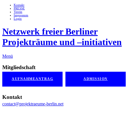
Kontakt
PRESSE
Verein
Impressum
Login
Netzwerk freier Berliner
Projekträume und –initiativen
Menü
Mitgliedschaft
AUFNAHMEANTRAG
ADMISSION
Kontakt
contact@projektraeume-berlin.net