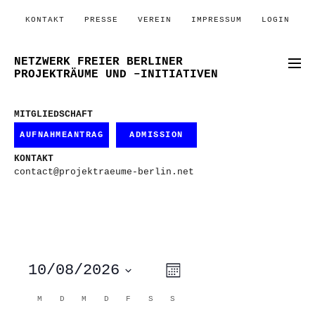
KONTAKT
PRESSE
VEREIN
IMPRESSUM
LOGIN
NETZWERK FREIER BERLINER
PROJEKTRÄUME UND –INITIATIVEN
MITGLIEDSCHAFT
AUFNAHMEANTRAG
ADMISSION
KONTAKT
contact@projektraeume-berlin.net
ANSICHTEN-
VERANSTALTUNG
10/08/2026
Monat
ANSICHTEN-
NAVIGATION
NAVIGATION
Datum
wählen.
KALENDER
M
MONTAG
D
DIENSTAG
M
MITTWOCH
D
DONNERSTAG
F
FREITAG
S
SAMSTAG
S
SONNTAG
VON