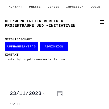
KONTAKT
PRESSE
VEREIN
IMPRESSUM
LOGIN
NETZWERK FREIER BERLINER
PROJEKTRÄUME UND –INITIATIVEN
MITGLIEDSCHAFT
AUFNAHMEANTRAG
ADMISSION
KONTAKT
contact@projektraeume-berlin.net
ANSICHTEN-
VERANSTALTUNG
23/11/2023
Tag
ANSICHTEN-
NAVIGATION
NAVIGATION
Datum
wählen.
15:00