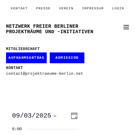
KONTAKT
PRESSE
VEREIN
IMPRESSUM
LOGIN
NETZWERK FREIER BERLINER
PROJEKTRÄUME UND –INITIATIVEN
MITGLIEDSCHAFT
AUFNAHMEANTRAG
ADMISSION
KONTAKT
contact@projektraeume-berlin.net
ANSICHTEN-
VERANSTALTUNG
09/03/2025
Tag
ANSICHTEN-
NAVIGATION
NAVIGATION
Datum
wählen.
8:00