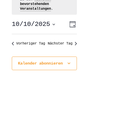
bevorstehenden
Veranstaltungen
.
ANSICHTEN-
VERANSTALTUNG
10/10/2025
Tag
ANSICHTEN-
NAVIGATION
NAVIGATION
Datum
wählen.
Vorheriger Tag
Nächster Tag
Kalender abonnieren