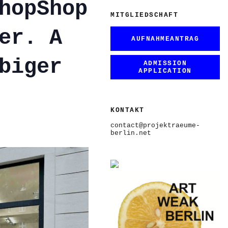
hopShop
MITGLIEDSCHAFT
er. A
AUFNAHMEANTRAG
biger
ADMISSION
APPLICATION
KONTAKT
contact@projektraeume-
berlin.net