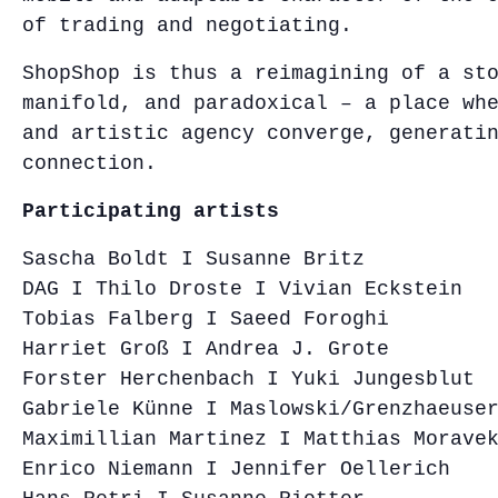
of trading and negotiating.
ShopShop is thus a reimagining of a st
manifold, and paradoxical – a place wh
and artistic agency converge, generati
connection.
Participating artists
Sascha Boldt I Susanne Britz
DAG I Thilo Droste I Vivian Eckstein
Tobias Falberg I Saeed Foroghi
Harriet Groß I Andrea J. Grote
Forster Herchenbach I Yuki Jungesblut
Gabriele Künne I Maslowski/Grenzhaeuse
Maximillian Martinez I Matthias Morave
Enrico Niemann I Jennifer Oellerich