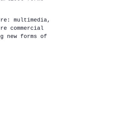
ore: multimedia,
ere commercial
ng new forms of
r
k