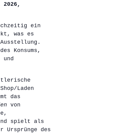
i 2026,
ichzeitig ein
nkt, was es
 Ausstellung.
 des Konsums,
s und
stlerische
 Shop/Laden
mmt das
den
von
e,
und spielt als
er Ursprünge des