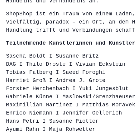
Handelns und Verhandelns an.
ShopShop ist ein Traum von einem Laden
vielfältig, paradox – ein Ort, an dem 
Handlung trifft und Verbindungen schaf
Teilnehmende Künstlerinnen und Künstle
Sascha Boldt I Susanne Britz
DAG I Thilo Droste I Vivian Eckstein
Tobias Falberg I Saeed Foroghi
Harriet Groß I Andrea J. Grote
Forster Herchenbach I Yuki Jungesblut
Gabriele Künne I Maslowski/Grenzhaeuse
Maximillian Martinez I Matthias Morave
Enrico Niemann I Jennifer Oellerich
Hans Petri I Susanne Piotter
Ayumi Rahn I Maja Rohwetter