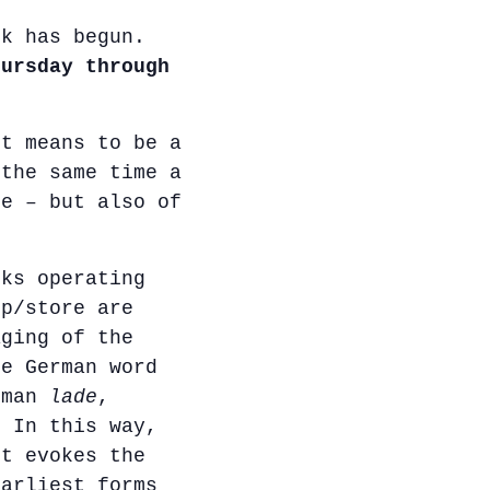
ek has begun.
hursday through
it means to be a
 the same time a
ge – but also of
.
rks operating
op/store are
aging of the
he German word
rman
lade
,
” In this way,
ct evokes the
earliest forms