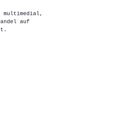
, multimedial,
Handel auf
ft.
r
r
k