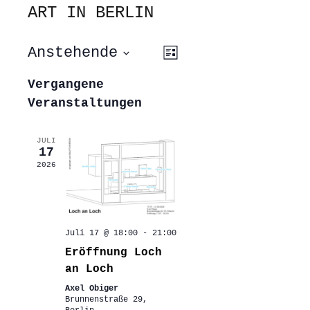
ART IN BERLIN
ANSICHTEN-
VERANSTALTUNG
Anstehende
Liste
ANSICHTEN-
NAVIGATION
NAVIGATION
Datum
wählen.
Vergangene
Veranstaltungen
JULI
17
2026
Juli 17 @ 18:00
-
21:00
Eröffnung Loch
an Loch
Axel Obiger
Brunnenstraße 29,