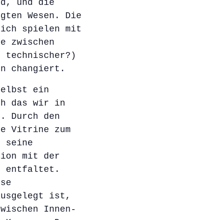
nd, und die
egten Wesen. Die
lich spielen mit
ie zwischen
t technischer?)
on changiert.
selbst ein
ch das wir in
n. Durch den
ie Vitrine zum
h seine
tion mit der
g entfaltet.
ese
ausgelegt ist,
zwischen Innen-