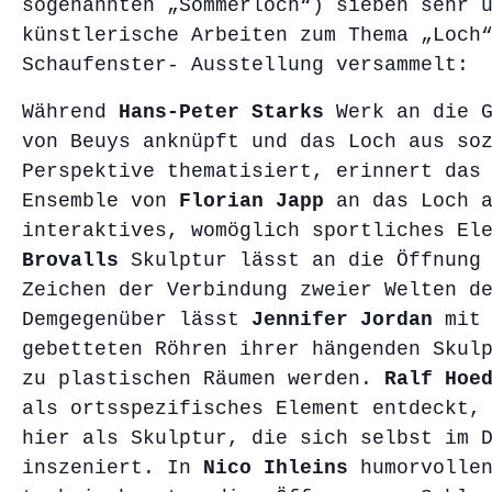
sogenannten „Sommerloch“) sieben sehr 
künstlerische Arbeiten zum Thema „Loch
Schaufenster- Ausstellung versammelt:
Während
Hans-Peter Starks
Werk an die G
von Beuys anknüpft und das Loch aus so
Perspektive thematisiert, erinnert das
Ensemble von
Florian Japp
an das Loch a
interaktives, womöglich sportliches El
Brovalls
Skulptur lässt an die Öffnung 
Zeichen der Verbindung zweier Welten d
Demgegenüber lässt
Jennifer Jordan
mit 
gebetteten Röhren ihrer hängenden Skul
zu plastischen Räumen werden.
Ralf Hoe
als ortsspezifisches Element entdeckt,
hier als Skulptur, die sich selbst im 
inszeniert. In
Nico Ihleins
humorvollen