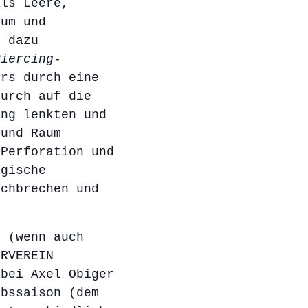
als Leere,
aum und
l dazu
iercing-
ers durch eine
durch auf die
ung lenkten und
 und Raum
 Perforation und
ogische
rchbrechen und
t (wenn auch
URVEREIN
 bei Axel Obiger
ubssaison (dem