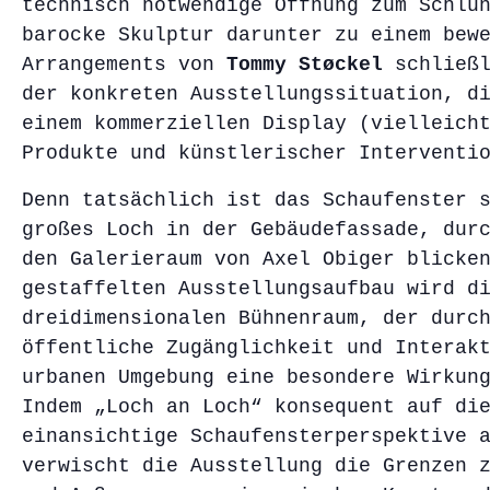
technisch notwendige Öffnung zum Schlu
barocke Skulptur darunter zu einem bew
Arrangements von
Tommy Støckel
schließ
der konkreten Ausstellungssituation, d
einem kommerziellen Display (vielleich
Produkte und künstlerischer Interventi
Denn tatsächlich ist das Schaufenster 
großes Loch in der Gebäudefassade, dur
den Galerieraum von Axel Obiger blicke
gestaffelten Ausstellungsaufbau wird d
dreidimensionalen Bühnenraum, der durc
öffentliche Zugänglichkeit und Interak
urbanen Umgebung eine besondere Wirkun
Indem „Loch an Loch“ konsequent auf di
einansichtige Schaufensterperspektive 
verwischt die Ausstellung die Grenzen 