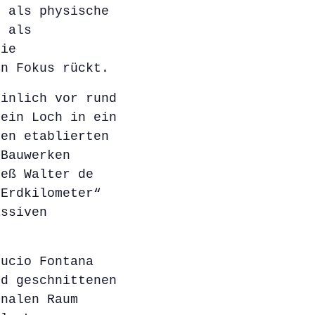
l als physische
h als
die
en Fokus rückt.
einlich vor rund
 ein Loch in ein
ren etablierten
 Bauwerken
ieß Walter de
„Erdkilometer“
assiven
Lucio Fontana
nd geschnittenen
onalen Raum