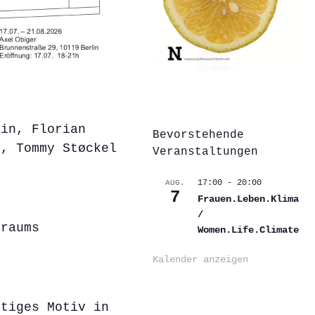
ein, Florian
Bevorstehende
k, Tommy Støckel
Veranstaltungen
17:00
-
20:00
AUG.
7
r
Frauen.Leben.Klima
/
traums
Women.Life.Climate
Kalender anzeigen
htiges Motiv in