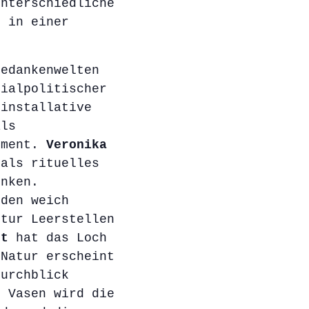
unterschiedliche
“ in einer
edankenwelten
zialpolitischer
 installative
ls
ement.
Veronika
als rituelles
enken.
den weich
ptur Leerstellen
dt
hat das Loch
 Natur erscheint
Durchblick
 Vasen wird die