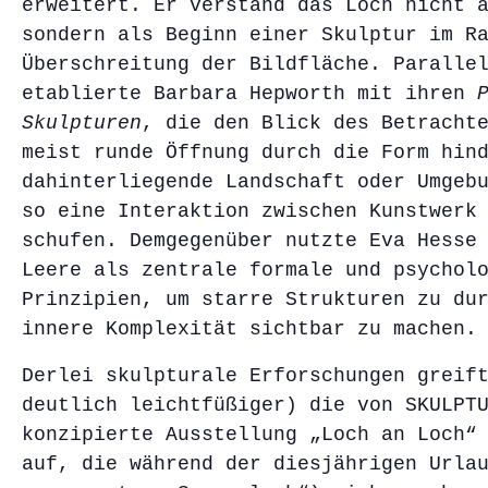
erweitert. Er verstand das Loch nicht 
sondern als Beginn einer Skulptur im R
Überschreitung der Bildfläche. Paralle
etablierte Barbara Hepworth mit ihren
P
Skulpturen
, die den Blick des Betracht
meist runde Öffnung durch die Form hin
dahinterliegende Landschaft oder Umgeb
so eine Interaktion zwischen Kunstwerk
schufen. Demgegenüber nutzte Eva Hesse
Leere als zentrale formale und psychol
Prinzipien, um starre Strukturen zu du
innere Komplexität sichtbar zu machen.
Derlei skulpturale Erforschungen greif
deutlich leichtfüßiger) die von SKULPT
konzipierte Ausstellung „Loch an Loch“
auf, die während der diesjährigen Urla