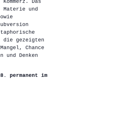
d Kommerz. Das
s Materie und
sowie
Subversion
etaphorische
– die gezeigten
 Mangel, Chance
en und Denken
08. permanent im