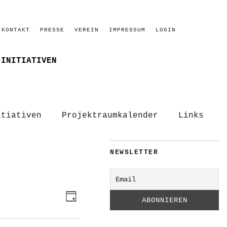
KONTAKT
PRESSE
VEREIN
IMPRESSUM
LOGIN
–INITIATIVEN
itiativen
Projektraumkalender
Links
NEWSLETTER
ANSICHTEN-
VERANSTALTUNG
Tag
ANSICHTEN-
NAVIGATION
NAVIGATION