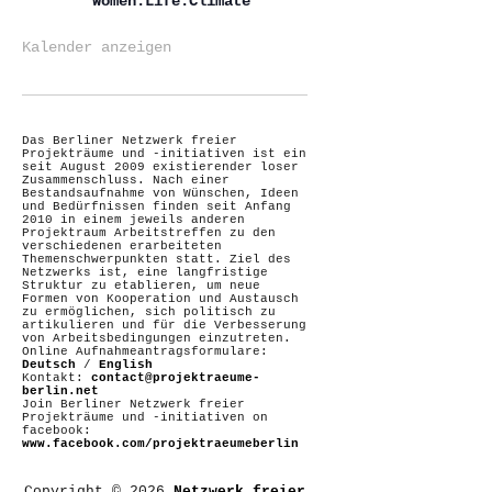
Women.Life.Climate
Kalender anzeigen
Das Berliner Netzwerk freier
Projekträume und -initiativen ist ein
seit August 2009 existierender loser
Zusammenschluss. Nach einer
Bestandsaufnahme von Wünschen, Ideen
und Bedürfnissen finden seit Anfang
2010 in einem jeweils anderen
Projektraum Arbeitstreffen zu den
verschiedenen erarbeiteten
Themenschwerpunkten statt. Ziel des
Netzwerks ist, eine langfristige
Struktur zu etablieren, um neue
Formen von Kooperation und Austausch
zu ermöglichen, sich politisch zu
artikulieren und für die Verbesserung
von Arbeitsbedingungen einzutreten.
Online Aufnahmeantragsformulare:
Deutsch
/
English
Kontakt:
contact@projektraeume-
berlin.net
Join Berliner Netzwerk freier
Projekträume und -initiativen on
facebook:
www.facebook.com/projektraeumeberlin
Copyright © 2026
Netzwerk freier