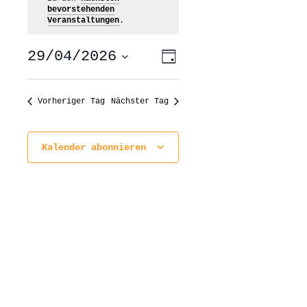
bevorstehenden
Veranstaltungen
.
ANSICHTEN-
VERANSTALTUNG
29/04/2026
Tag
ANSICHTEN-
NAVIGATION
NAVIGATION
Datum
wählen.
Vorheriger Tag
Nächster Tag
Kalender abonnieren