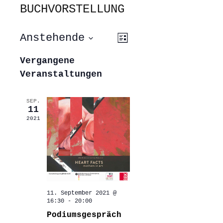
BUCHVORSTELLUNG
ANSICHTEN-
VERANSTALTUNG
Anstehende
Liste
ANSICHTEN-
NAVIGATION
NAVIGATION
Datum
wählen.
Vergangene
Veranstaltungen
SEP.
11
2021
11. September 2021 @
16:30
-
20:00
Podiumsgespräch