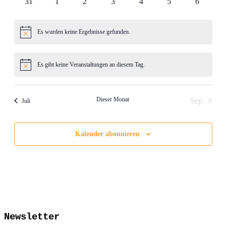
0
0
0
0
0
0
0
31
1
2
3
4
5
6
Veranstaltungen
Veranstaltungen
Veranstaltungen
Veranstaltungen
Veranstaltungen
Veranstaltungen
Veranstal
Es wurden keine Ergebnisse gefunden.
Hinweis
Es gibt keine Veranstaltungen an diesem Tag.
Hinweis
Dieser Monat
Sep.
Juli
Kalender abonnieren
Newsletter