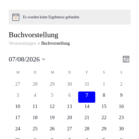
Es wurden keine Ergebnisse gefunden.
Hinweis
Buchvorstellung
Veranstaltungen
Buchvorstellung
Ansic
Veran
07/08/2026
Monat
Ansic
Navig
Datum
Navig
Kalender
wählen.
M
MONTAG
D
DIENSTAG
M
MITTWOCH
D
DONNERSTAG
F
FREITAG
S
SAMSTAG
S
SONNTAG
von
0
0
0
0
0
0
0
27
28
29
30
31
1
2
Veranstaltungen
Veranstaltungen
Veranstaltungen
Veranstaltungen
Veranstaltungen
Veranstaltungen
Veranstaltungen
Veranstal
0
0
0
0
0
0
0
3
4
5
6
7
8
9
Veranstaltungen
Veranstaltungen
Veranstaltungen
Veranstaltungen
Veranstaltungen
Veranstaltungen
Veranstal
0
0
0
0
0
0
0
10
11
12
13
14
15
16
Veranstaltungen
Veranstaltungen
Veranstaltungen
Veranstaltungen
Veranstaltungen
Veranstaltungen
Veranstal
0
0
0
0
0
0
0
17
18
19
20
21
22
23
Veranstaltungen
Veranstaltungen
Veranstaltungen
Veranstaltungen
Veranstaltungen
Veranstaltungen
Veranstal
0
0
0
0
0
0
0
24
25
26
27
28
29
30
Veranstaltungen
Veranstaltungen
Veranstaltungen
Veranstaltungen
Veranstaltungen
Veranstaltungen
Veranstal