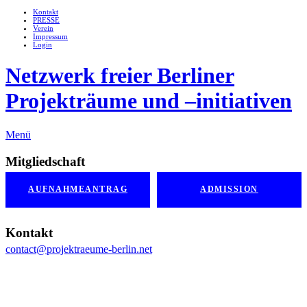
Kontakt
PRESSE
Verein
Impressum
Login
Netzwerk freier Berliner
Projekträume und –initiativen
Menü
Mitgliedschaft
AUFNAHMEANTRAG
ADMISSION
Kontakt
contact@projektraeume-berlin.net