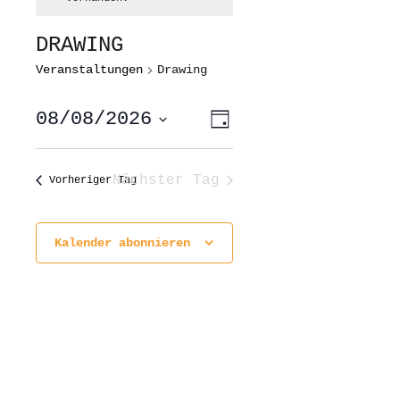
DRAWING
Veranstaltungen
Drawing
ANSICHTEN-
VERANSTALTUNG
08/08/2026
Tag
ANSICHTEN-
NAVIGATION
NAVIGATION
Datum
wählen.
Nächster Tag
Vorheriger Tag
Kalender abonnieren