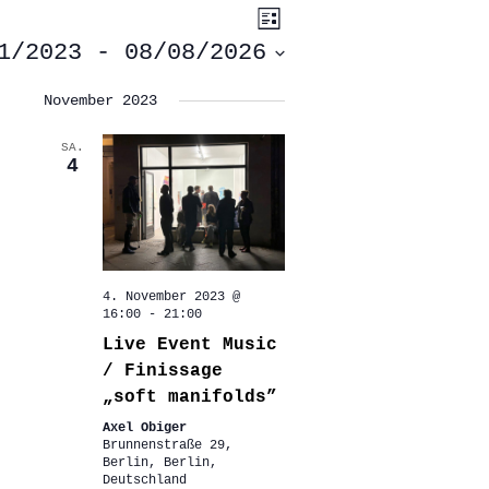
ANSICHTEN-
VERANSTALTUNG
Liste
ANSICHTEN-
NAVIGATION
NAVIGATION
1/2023
 - 
08/08/2026
November 2023
SA.
4
4. November 2023 @
16:00
-
21:00
Live Event Music
/ Finissage
„soft manifolds”
Axel Obiger
Brunnenstraße 29,
Berlin, Berlin,
Deutschland