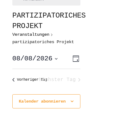
PARTIZIPATORICHES
PROJEKT
Veranstaltungen
partizipatoriches Projekt
ANSICHTEN-
VERANSTALTUNG
08/08/2026
Tag
ANSICHTEN-
NAVIGATION
NAVIGATION
Datum
wählen.
Nächster Tag
Vorheriger Tag
Kalender abonnieren