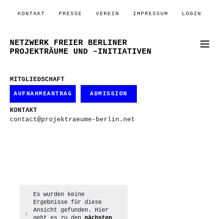
KONTAKT
PRESSE
VEREIN
IMPRESSUM
LOGIN
NETZWERK FREIER BERLINER
PROJEKTRÄUME UND –INITIATIVEN
MITGLIEDSCHAFT
AUFNAHMEANTRAG
ADMISSION
KONTAKT
contact@projektraeume-berlin.net
Es wurden keine
Ergebnisse für diese
Ansicht gefunden. Hier
Hinweis
geht es zu den
nächsten