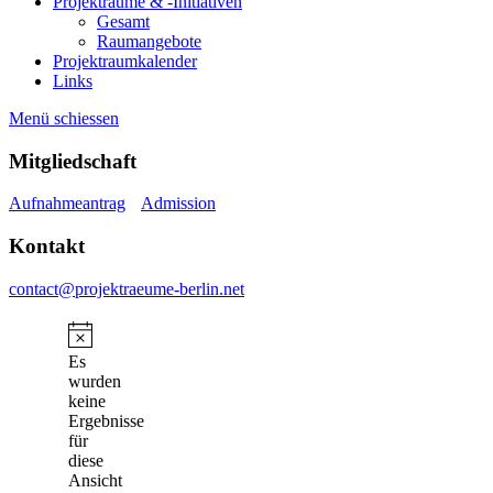
Projekträume & -Initiativen
Gesamt
Raumangebote
Projektraumkalender
Links
Menü schiessen
Mitgliedschaft
Aufnahmeantrag
Admission
Kontakt
contact@projektraeume-berlin.net
Hinweis
Es
wurden
keine
Ergebnisse
für
diese
Ansicht