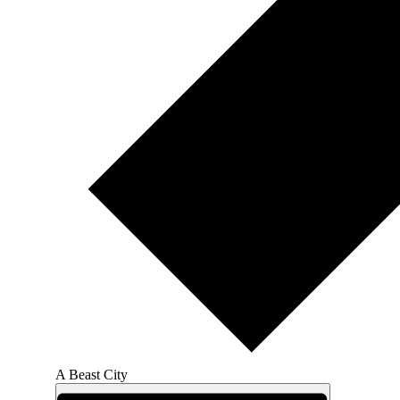
A Beast City
Ansichten-
Veranstaltung