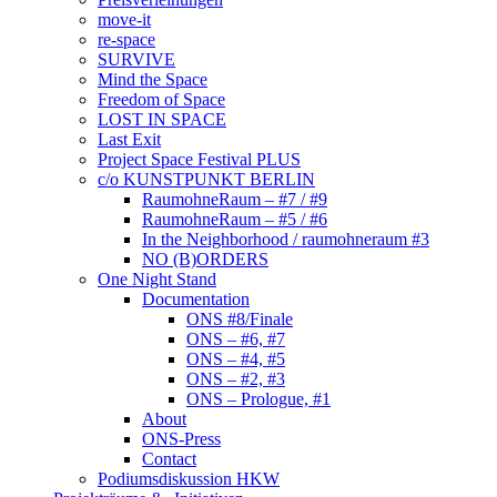
move-it
re-space
SURVIVE
Mind the Space
Freedom of Space
LOST IN SPACE
Last Exit
Project Space Festival PLUS
c/o KUNSTPUNKT BERLIN
RaumohneRaum – #7 / #9
RaumohneRaum – #5 / #6
In the Neighborhood / raumohneraum #3
NO (B)ORDERS
One Night Stand
Documentation
ONS #8/Finale
ONS – #6, #7
ONS – #4, #5
ONS – #2, #3
ONS – Prologue, #1
About
ONS-Press
Contact
Podiumsdiskussion HKW