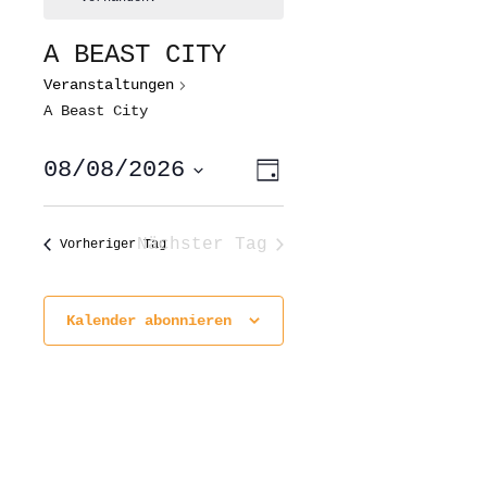
A BEAST CITY
Veranstaltungen
A Beast City
ANSICHTEN-
VERANSTALTUNG
08/08/2026
Tag
ANSICHTEN-
NAVIGATION
NAVIGATION
Datum
wählen.
Nächster Tag
Vorheriger Tag
Kalender abonnieren