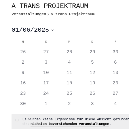
A TRANS PROJEKTRAUM
Veranstaltungen
A trans Projektraum
01/06/2025
Datum
wählen.
KALENDER
M
MONTAG
D
DIENSTAG
M
MITTWOCH
D
DONNERSTAG
F
FREITA
VON
0
0
0
0
0
VERANSTALTUNGEN
26
27
28
29
30
Veranstaltungen
Veranstaltungen
Veranstaltungen
Veranstaltung
Veran
0
0
0
0
0
2
3
4
5
6
Veranstaltungen
Veranstaltungen
Veranstaltungen
Veranstaltung
Veran
0
0
0
0
0
9
10
11
12
13
Veranstaltungen
Veranstaltungen
Veranstaltungen
Veranstaltung
Veran
0
0
0
0
0
16
17
18
19
20
Veranstaltungen
Veranstaltungen
Veranstaltungen
Veranstaltung
Veran
0
0
0
0
0
23
24
25
26
27
Veranstaltungen
Veranstaltungen
Veranstaltungen
Veranstaltung
Veran
0
0
0
0
0
30
1
2
3
4
Veranstaltungen
Veranstaltungen
Veranstaltungen
Veranstaltung
Veran
Es wurden keine Ergebnisse für diese Ansicht gefunde
Hinweis
den
nächsten bevorstehenden Veranstaltungen
.