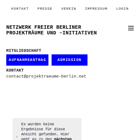
KONTAKT
PRESSE
VEREIN
IMPRESSUM
LOGIN
NETZWERK FREIER BERLINER
PROJEKTRÄUME UND –INITIATIVEN
MITGLIEDSCHAFT
AUFNAHMEANTRAG
ADMISSION
KONTAKT
contact@projektraeume-berlin.net
Es wurden keine
Ergebnisse für diese
Ansicht gefunden. Hier
Hinweis
geht es zu den
nächsten