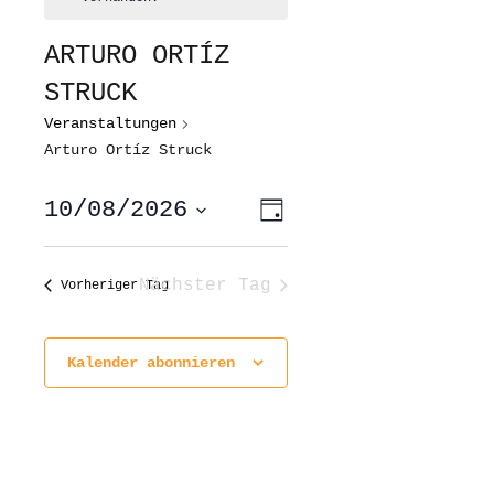
ARTURO ORTÍZ
STRUCK
Veranstaltungen
Arturo Ortíz Struck
ANSICHTEN-
VERANSTALTUNG
10/08/2026
Tag
ANSICHTEN-
NAVIGATION
NAVIGATION
Datum
wählen.
Nächster Tag
Vorheriger Tag
Kalender abonnieren