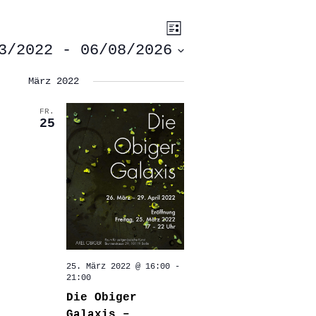
ANSICHTEN-
VERANSTALTUNG
Liste
ANSICHTEN-
NAVIGATION
NAVIGATION
3/2022
 - 
06/08/2026
März 2022
FR.
25
25. März 2022 @ 16:00
-
21:00
Die Obiger
Galaxis –