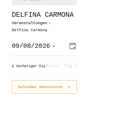
DELFINA CARMONA
Veranstaltungen
Delfina Carmona
ANSICHTEN-
VERANSTALTUNG
09/08/2026
Tag
ANSICHTEN-
NAVIGATION
NAVIGATION
Datum
wählen.
Nächster Tag
Vorheriger Tag
Kalender abonnieren