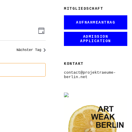
MITGLIEDSCHAFT
AUFNAHMEANTRAG
ANSICHTEN-
VERANSTALTUNG
Tag
ANSICHTEN-
NAVIGATION
ADMISSION
NAVIGATION
APPLICATION
Nächster Tag
KONTAKT
contact@projektraeume-
berlin.net