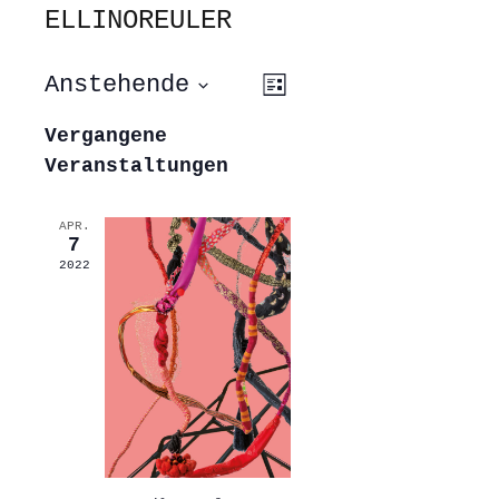
ELLINOREULER
ANSICHTEN-
VERANSTALTUNG
Anstehende
Liste
ANSICHTEN-
NAVIGATION
NAVIGATION
Datum
wählen.
Vergangene
Veranstaltungen
APR.
7
2022